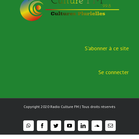
S'abonner à ce site
Se connecter
Copyright 2020
Radio Culture FM
| Tous droits réservés
whatsapp
facebook
twitter
youtube
linkedin
soundcloud
Email