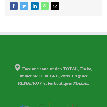
facebook
twitter
linkedin
whatsapp
Email
Face ancienne station TOTAL, Eséka,
Immeuble HOMBRE, entre l’Agence
RENAPROV et les boutiques MAZAL