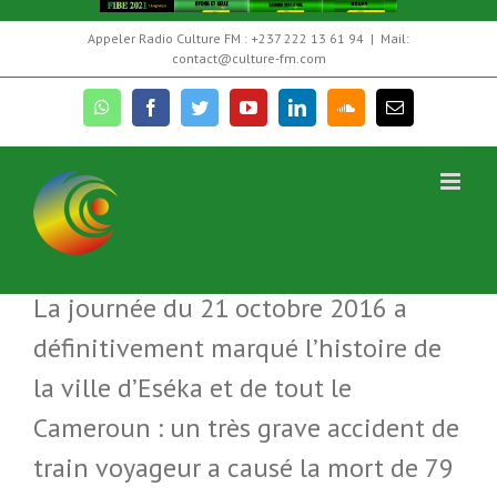
Skip
Appeler Radio Culture FM : +237 222 13 61 94
|
Mail:
to
contact@culture-fm.com
content
whatsapp
facebook
twitter
youtube
linkedin
soundcloud
Email
Catastrophe d’Eseka: Souvenirs douloureux
La journée du 21 octobre 2016 a
définitivement marqué l’histoire de
la ville d’Eséka et de tout le
Cameroun : un très grave accident de
train voyageur a causé la mort de 79