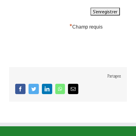
*
Champ requis
Partagez
facebook
twitter
linkedin
whatsapp
Email