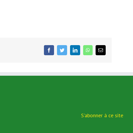
facebook
twitter
linkedin
whatsapp
Email
S'abonner à ce site