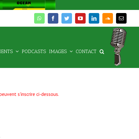
whatsapp
facebook
twitter
youtube
linkedin
soundcloud
Email
MENTS
PODCASTS
IMAGES
CONTACT
peuvent s'inscrire ci-dessous.
?