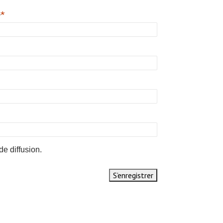
*
r
de diffusion.