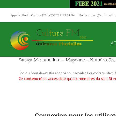
Skip
to
Appeler Radio Culture FM : +237 222 13 61 94
|
Mail: contact@culture-fm
content
AC
Sanaga Maritime Info – Magazine – Numéro 0
Bonjour. Vous devez être abonné pour accéder à ce contenu. Merci !
Ce contenu n’est accessible qu’aux membres du site. Si vo
Connexion pour les utilisat