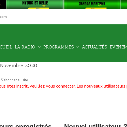
.com
Rechercher
CUEIL
LA RADIO
PROGRAMMES
ACTUALITÉS
EVENE
6, Novembre 2020
 S’abonner au site
us êtes inscrit, veuillez vous connecter. Les nouveaux utilisateurs 
eurs enregistrés
Nouvel utilisateur 