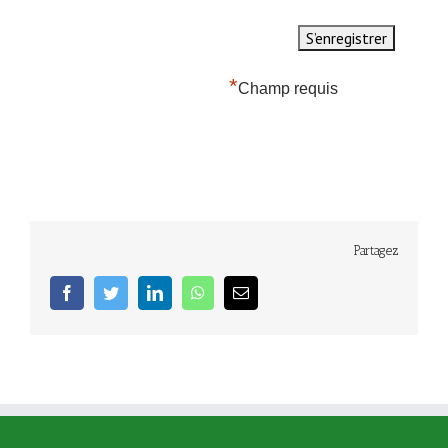
*
Champ requis
Partagez
facebook
twitter
linkedin
whatsapp
Email