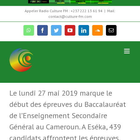
Skip
Appeler Radio Culture FM : +237 222 13 61 94
|
Mail:
to
contact@culture-fm.com
content
whatsapp
facebook
twitter
youtube
linkedin
soundcloud
Email
Baccalauréat 2019 au Cameroun : C’est parti !
Le lundi 27 mai 2019 marque le
début des épreuves du Baccalauréat
de l’Enseignement Secondaire
Général au Cameroun. A Eséka, 439
candidats affrontent les épreuves,