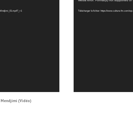
Lecteur
Media error: Format(s) not supported or
vidéo
ge_Mindjimi_01.mp4?_=1
Télécharger le fichier: https://www.culture-fm.com/w
e Mendjimi (Vidéo)