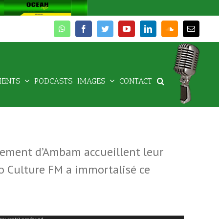
whatsapp
facebook
twitter
youtube
linkedin
soundcloud
Email
MENTS
PODCASTS
IMAGES
CONTACT
ssement d’Ambam accueillent leur
io Culture FM a immortalisé ce