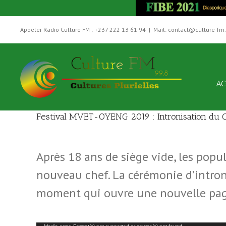
Skip
to
Appeler Radio Culture FM : +237 222 13 61 94
|
Mail: contact@culture-fm
content
AC
Festival MVET-OYENG 2019 : Intronisation du C
Après 18 ans de siège vide, les pop
nouveau chef. La cérémonie d’introni
moment qui ouvre une nouvelle page 