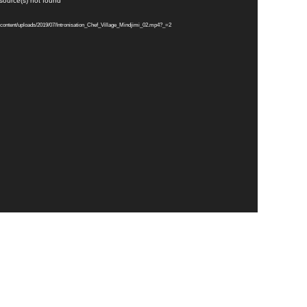
 source(s) not found
p-content/uploads/2019/07/Intronisation_Chef_Village_Mindjimi_02.mp4?_=2