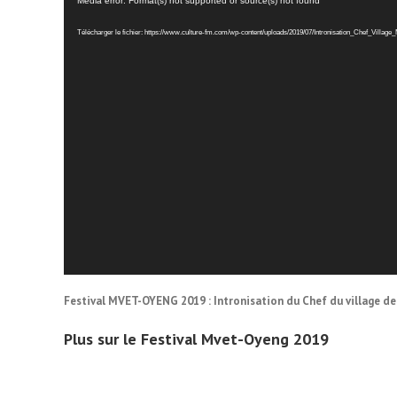
Lecteur
Media error: Format(s) not supported or source(s) not found
vidéo
Télécharger le fichier: https://www.culture-fm.com/wp-content/uploads/2019/07/Intronisation_Chef_Villa
Festival MVET-OYENG 2019 : Intronisation du Chef du village d
Plus sur le Festival Mvet-Oyeng 2019