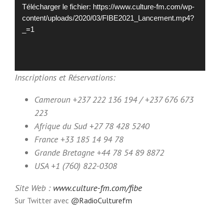
Télécharger le fichier: https://www.culture-fm.com/wp-
content/uploads/2020/03/FIBE2021_Lancement.mp4?
_=1
Inscriptions et Réservations:
Cameroun +237 222 136 194 / +237 676 673
223
Afrique du Sud +27 78 428 5240
France +33 185 14 94 78
Grande Bretagne +44 78 54 89 8872
USA +1 (760) 822-0308
Site Web :
www.culture-fm.com/fibe
Sur Twitter avec
@RadioCulturefm