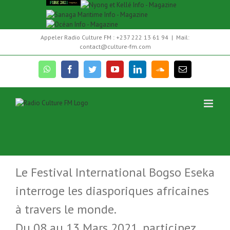
Skip
Appeler Radio Culture FM : +237 222 13 61 94
|
Mail:
to
contact@culture-fm.com
content
whatsapp
facebook
twitter
youtube
linkedin
soundcloud
Email
FIBE 2021: l’Afrique face à sa diaspora !
Le Festival International Bogso Eseka
interroge les diasporiques africaines
à travers le monde.
Du 08 au 13 Mars 2021, participez