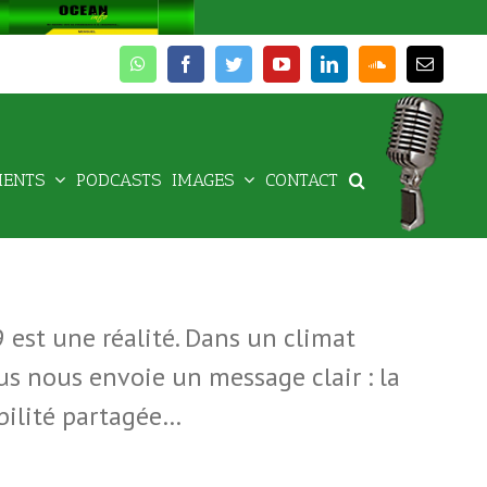
whatsapp
facebook
twitter
youtube
linkedin
soundcloud
Email
MENTS
PODCASTS
IMAGES
CONTACT
 est une réalité. Dans un climat
rus nous envoie un message clair : la
abilité partagée…