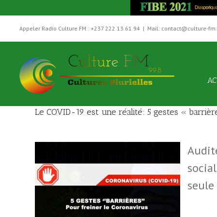
Skip
to
Appeler Radio Culture FM : +237 222 13 61 94
|
Mail: contact@culture-fm
content
AC
Le COVID-19 est une réalité: 5 gestes « barrièr
Audit
social
seule