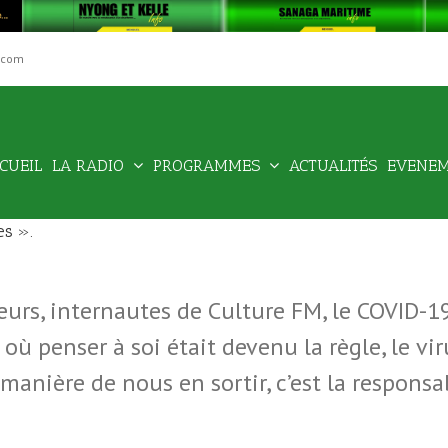
.com
Rechercher
CUEIL
LA RADIO
PROGRAMMES
ACTUALITÉS
EVENE
es ».
eurs, internautes de Culture FM, le COVID-19
 où penser à soi était devenu la règle, le vi
 manière de nous en sortir, c’est la respons