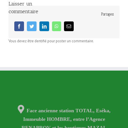
Laisser un
commentaire
Partagez
facebook
twitter
linkedin
whatsapp
Email
Vous devez être dentifié pour poster un commentaire.
Face ancienne station TOTAL, Eséka,
Immeuble HOMBRE, entre l’Agence
RENAPROV et les boutiques MAZAL