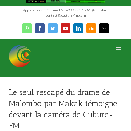
Skip
Appeler Radio Culture FM : +237 222 13 61 94
|
Mail:
to
contact@culture-fm.com
content
whatsapp
facebook
twitter
youtube
linkedin
soundcloud
Email
Témoignage du seul rescapé du drame de
Malombo par Makak
Le seul rescapé du drame de
Malombo par Makak témoigne
devant la caméra de Culture-
FM