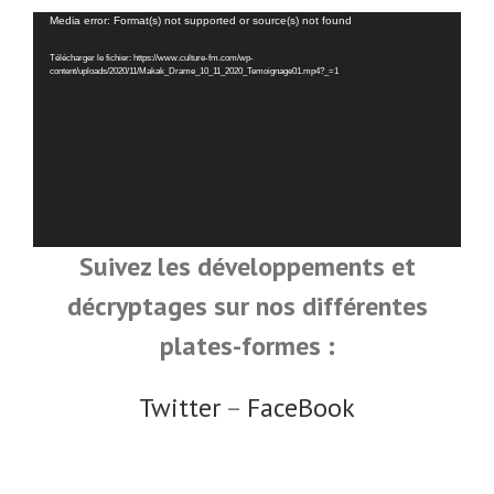
Lecteur
Media error: Format(s) not supported or source(s) not found
vidéo
Télécharger le fichier: https://www.culture-fm.com/wp-
content/uploads/2020/11/Makak_Drame_10_11_2020_Temoignage01.mp4?_=1
Suivez les développements et
décryptages sur nos différentes
plates-formes :
Twitter
–
FaceBook