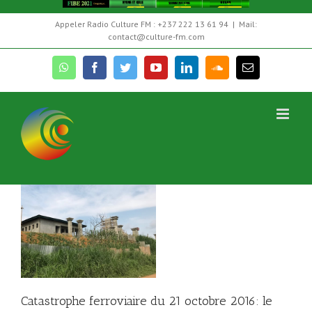
Skip
Appeler Radio Culture FM : +237 222 13 61 94
|
Mail:
to
contact@culture-fm.com
content
whatsapp
facebook
twitter
youtube
linkedin
soundcloud
Email
21
du
Catastrophe ferroviaire du 21 octobre 2016: le