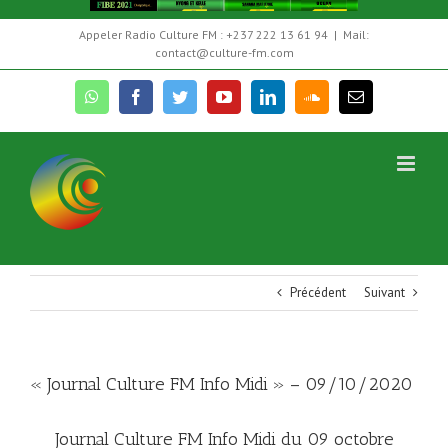
Skip
Appeler Radio Culture FM : +237 222 13 61 94
|
Mail:
to
contact@culture-fm.com
content
whatsapp
facebook
twitter
youtube
linkedin
soundcloud
Email
Précédent
Suivant
« Journal Culture FM Info Midi » – 09/10/2020
Journal Culture FM Info Midi du 09 octobre