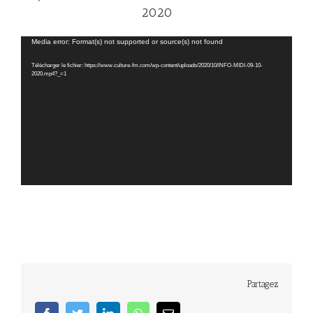
2020
Lecteur
Media error: Format(s) not supported or source(s) not found
vidéo
Télécharger le fichier: https://www.culture-fm.com/wp-content/uploads/2020/10/INFO-MIDI-09-10-
2020.mp4?_=1
Partagez