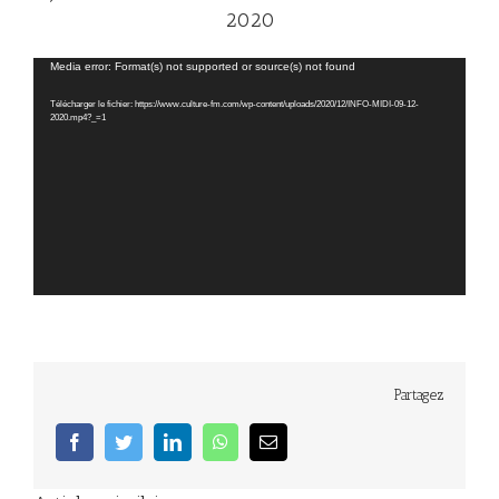
2020
Lecteur
Media error: Format(s) not supported or source(s) not found
vidéo
Télécharger le fichier: https://www.culture-fm.com/wp-content/uploads/2020/12/INFO-MIDI-09-12-
2020.mp4?_=1
Partagez
facebook
twitter
linkedin
whatsapp
Email