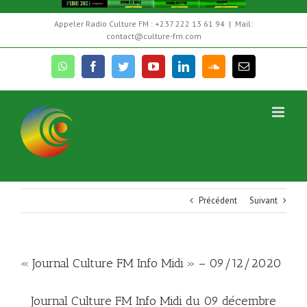
Skip
Appeler Radio Culture FM : +237 222 13 61 94
|
Mail:
to
contact@culture-fm.com
content
whatsapp
facebook
twitter
youtube
linkedin
soundcloud
Email
Précédent
Suivant
« Journal Culture FM Info Midi » – 09/12/2020
Journal Culture FM Info Midi du 09 décembre