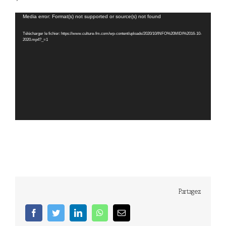
Lecteur
Media error: Format(s) not supported or source(s) not found
vidéo
Télécharger le fichier: https://www.culture-fm.com/wp-content/uploads/2020/10/INFO%20MIDI%2016-10-
2020.mp4?_=1
Partagez
facebook
twitter
linkedin
whatsapp
Email