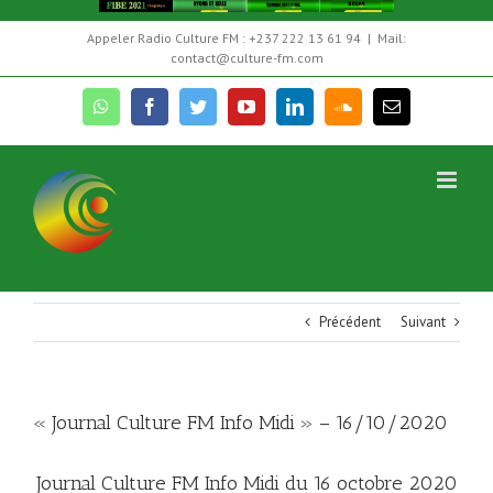
Skip
Appeler Radio Culture FM : +237 222 13 61 94
|
Mail:
to
contact@culture-fm.com
content
whatsapp
facebook
twitter
youtube
linkedin
soundcloud
Email
Précédent
Suivant
« Journal Culture FM Info Midi » – 16/10/2020
Journal Culture FM Info Midi du 16 octobre 2020