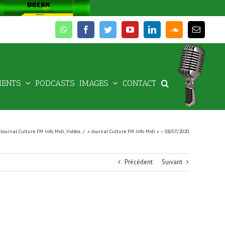
whatsapp
facebook
twitter
youtube
linkedin
soundcloud
Email
MENTS
PODCASTS
IMAGES
CONTACT
,
Journal Culture FM Info Midi
,
Vidéos
/
« Journal Culture FM Info Midi » – 08/07/2020
Précédent
Suivant