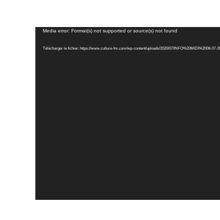
Lecteur
Media error: Format(s) not supported or source(s) not found
vidéo
Télécharger le fichier: https://www.culture-fm.com/wp-content/uploads/2020/07/INFO%20MIDI%2008-07-