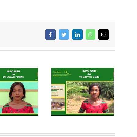
facebook
twitter
linkedin
whatsapp
Email
urnal Culture Fm Info Soir –
19/01/2023