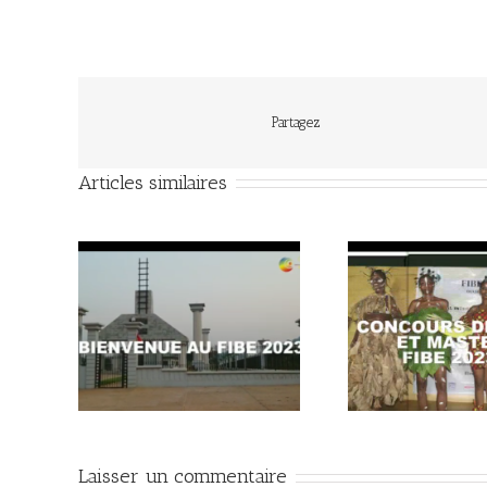
Partagez
Articles similaires
au FIBE
Concours Miss et Mister FIBE
Progra
2023
Laisser un commentaire