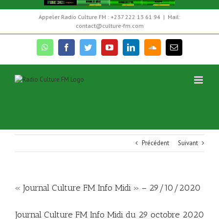
Skip
Appeler Radio Culture FM : +237 222 13 61 94
|
Mail:
to
contact@culture-fm.com
content
whatsapp
facebook
twitter
youtube
linkedin
soundcloud
Email
Précédent
Suivant
« Journal Culture FM Info Midi » – 29/10/2020
Journal Culture FM Info Midi du 29 octobre 2020