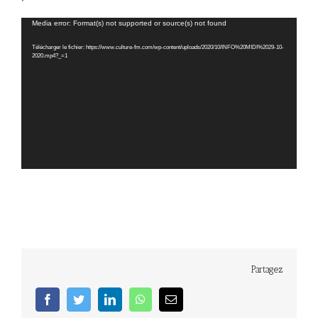
Lecteur
Media error: Format(s) not supported or source(s) not found
vidéo
Télécharger le fichier: https://www.culture-fm.com/wp-content/uploads/2020/10/INFO%20MIDI%2029-10-
2020.mp4?_=1
Partagez
facebook
twitter
linkedin
whatsapp
Email